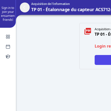
Acquisition de l'information
Sign in to
TP 01 - Étalonnage du capteur ACS712
join your
ensamien
friends!
Acquisition 
TP 01 -
Login r