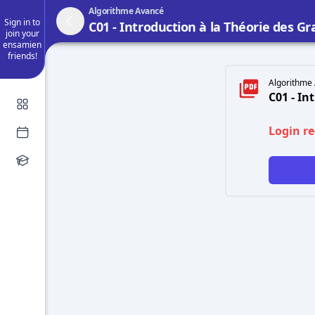
Algorithme Avancé
Sign in to
C01 - Introduction à la Théorie des G
join your
ensamien
friends!
Algorithme 
C01 - In
Login r