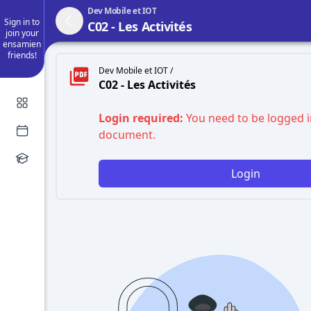
Dev Mobile et IOT
Sign in to
C02 - Les Activités
join your
ensamien
friends!
Dev Mobile et IOT /
C02 - Les Activités
Login required:
You need to be logged i
document.
Login