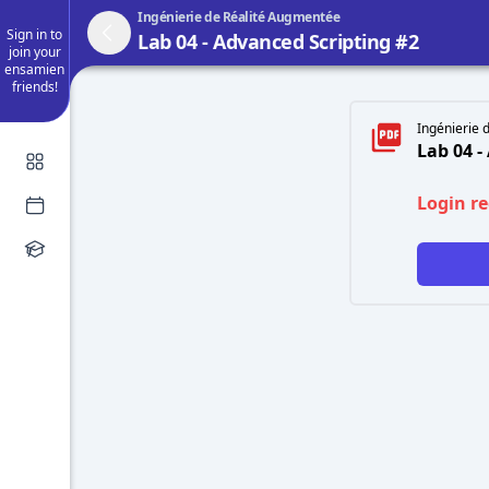
Ingénierie de Réalité Augmentée
Sign in to
Lab 04 - Advanced Scripting #2
join your
ensamien
friends!
Ingénierie 
Lab 04 -
Login r