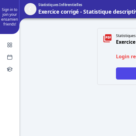
Statistiques Inférentielles
Sign in to
Exercice corrigé - Statistique descripti
join your
ensamien
friends!
Statistiques
Exercice
Login r